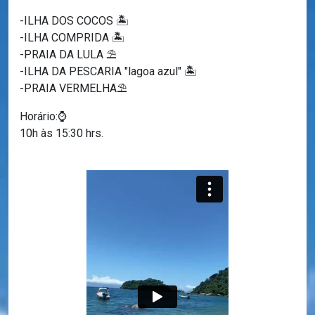
-ILHA DOS COCOS 🏝️
-ILHA COMPRIDA 🏝️
-PRAIA DA LULA ⛱️
-ILHA DA PESCARIA "lagoa azul" 🏝️
-PRAIA VERMELHA⛱️
Horário:⌚
10h às 15:30 hrs.