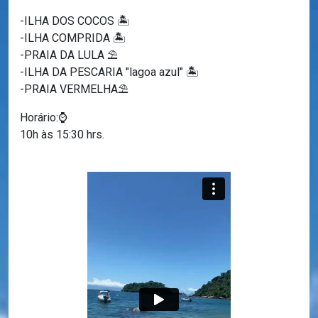
-ILHA DOS COCOS 🏝️
-ILHA COMPRIDA 🏝️
-PRAIA DA LULA ⛱️
-ILHA DA PESCARIA "lagoa azul" 🏝️
-PRAIA VERMELHA⛱️
Horário:⌚
10h às 15:30 hrs.