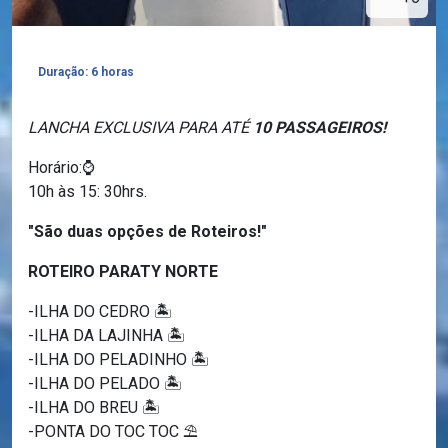
Duração: 6 horas
LANCHA EXCLUSIVA PARA ATÉ
10 PASSAGEIROS!
Horário:⌚
10h às 15: 30hrs.
"São duas opções de Roteiros!"
ROTEIRO PARATY NORTE
-ILHA DO CEDRO 🏝️
-ILHA DA LAJINHA 🏝️
-ILHA DO PELADINHO 🏝️
-ILHA DO PELADO 🏝️
-ILHA DO BREU 🏝️
-PONTA DO TOC TOC ⛱️